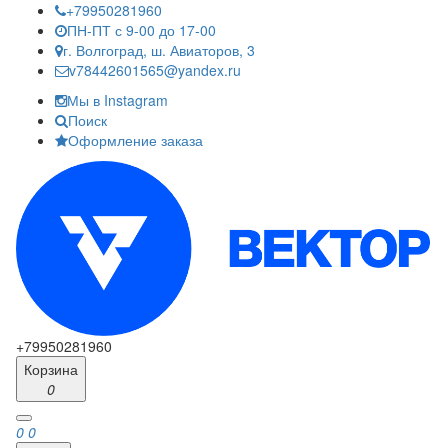
+79950281960
ПН-ПТ с 9-00 до 17-00
г. Волгоград, ш. Авиаторов, 3
v78442601565@yandex.ru
Мы в Instagram
Поиск
Оформление заказа
+79950281960
Корзина
0
0
0