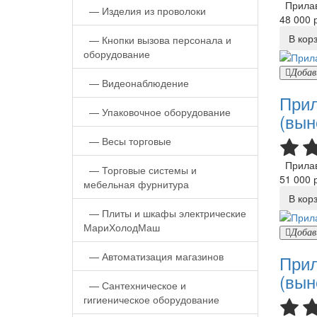
Прилаво
—
Изделия из проволоки
48 000 р
В кор
—
Кнопки вызова персонала и
оборудование
Добав
—
Видеонаблюдение
Прил
—
Упаковочное оборудование
(вын
—
Весы торговые
Прилаво
—
Торговые системы и
51 000 р
мебельная фурнитура
В кор
—
Плиты и шкафы электрические
МариХолодМаш
Добав
—
Автоматизация магазинов
Прил
(вын
—
Сантехническое и
гигиеническое оборудование