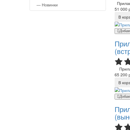
Прилаво
—
Новинки
51 000 р
В кор
Добав
Прил
(вст
Прилав
65 200 р
В кор
Добав
Прил
(вын