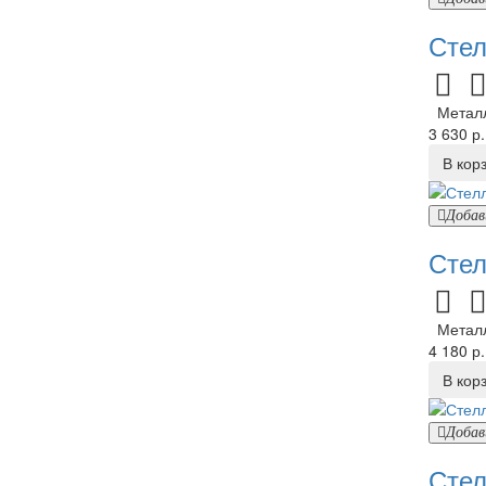
Стел
Металли
3 630 р.
В кор
Добав
Стел
Металли
4 180 р.
В кор
Добав
Стел