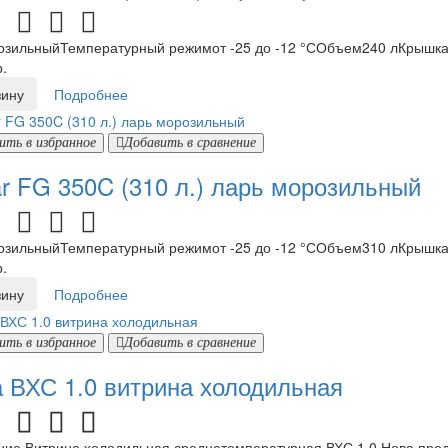
зильныйТемпературный режимот -25 до -12 °СОбъем240 лКрышкап
.
зину
Подробнее
ить в избранное
Добавить в сравнение
ar FG 350C (310 л.) ларь морозильный
зильныйТемпературный режимот -25 до -12 °СОбъем310 лКрышкап
.
зину
Подробнее
ить в избранное
Добавить в сравнение
 ВХС 1.0 витрина холодильная
е Витрина холодильная среднетемпературная ВХС 1.0 Нова пред