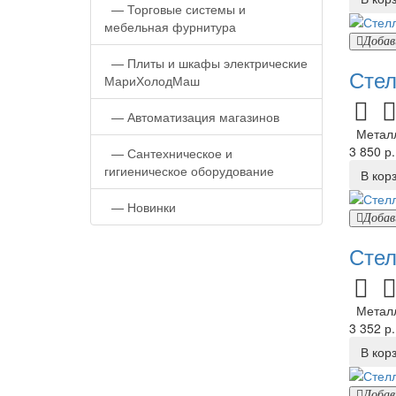
—
Торговые системы и
мебельная фурнитура
Добав
—
Плиты и шкафы электрические
Стел
МариХолодМаш
—
Автоматизация магазинов
Металли
3 850 р.
—
Сантехническое и
гигиеническое оборудование
В кор
—
Новинки
Добав
Стел
Металли
3 352 р.
В кор
Добав