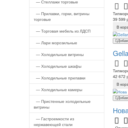
—
Стеллажи торговые
—
Прилавки, горки, витрины
Типморо
торговые
39 599 р
В кор
—
Торговая мебель из ЛДСП
Добав
—
Лари морозильные
Gell
—
Холодильные витрины
—
Холодильные шкафы
Типморо
42 672 р
—
Холодильные прилавки
В кор
—
Холодильные камеры
Добав
—
Пристенные холодильные
витрины
Нова
—
Гастроемкости из
нержавеющей стали
Описани