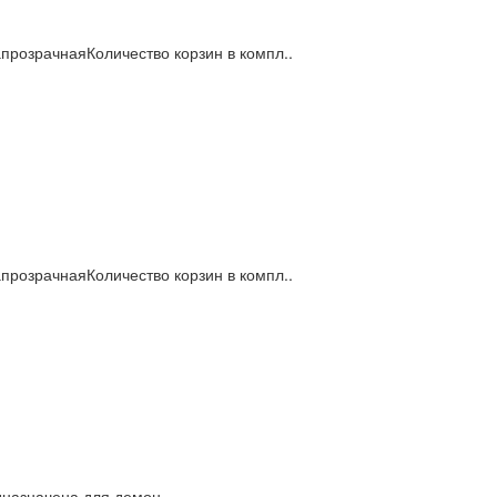
розрачнаяКоличество корзин в компл..
розрачнаяКоличество корзин в компл..
назначена для демон..