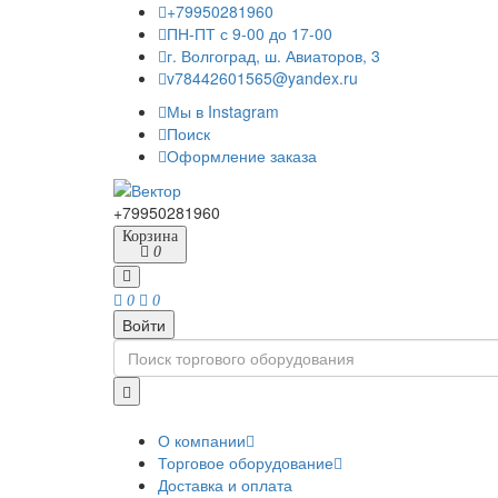
+79950281960
ПН-ПТ с 9-00 до 17-00
г. Волгоград, ш. Авиаторов, 3
v78442601565@yandex.ru
Мы в Instagram
Поиск
Оформление заказа
+79950281960
Корзина
0
0
0
Войти
О компании
Торговое оборудование
Доставка и оплата