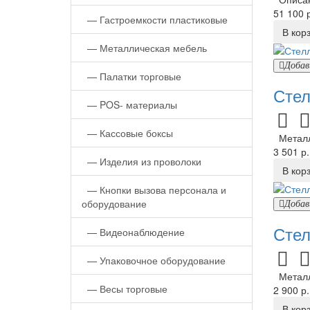
51 100 р
—
Гастроемкости пластиковые
В кор
—
Металлическая мебель
Добав
—
Палатки торговые
Стел
—
POS- материалы
—
Кассовые боксы
Металли
3 501 р.
—
Изделия из проволоки
В кор
—
Кнопки вызова персонала и
оборудование
Добав
Стел
—
Видеонаблюдение
—
Упаковочное оборудование
Металли
—
Весы торговые
2 900 р.
В кор