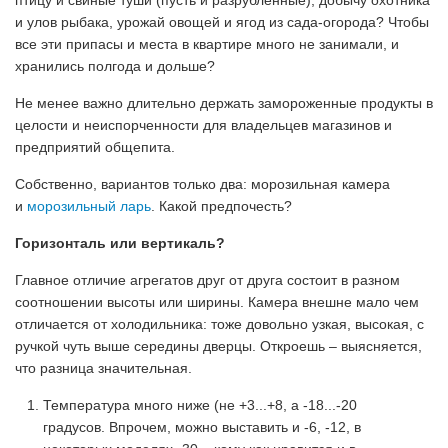
птицу и свиные туши (пусть и разрубленные), добычу охотника
и улов рыбака, урожай овощей и ягод из сада-огорода? Чтобы
все эти припасы и места в квартире много не занимали, и
хранились полгода и дольше?
Не менее важно длительно держать замороженные продукты в
целости и неиспорченности для владельцев магазинов и
предприятий общепита.
Собственно, вариантов только два: морозильная камера
и
морозильный ларь
. Какой предпочесть?
Горизонталь или вертикаль?
Главное отличие агрегатов друг от друга состоит в разном
соотношении высоты или ширины. Камера внешне мало чем
отличается от холодильника: тоже довольно узкая, высокая, с
ручкой чуть выше середины дверцы. Откроешь – выясняется,
что разница значительная.
Температура много ниже (не +3...+8, а -18...-20
градусов. Впрочем, можно выставить и -6, -12, в