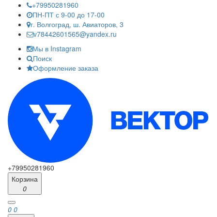
+79950281960
ПН-ПТ с 9-00 до 17-00
г. Волгоград, ш. Авиаторов, 3
v78442601565@yandex.ru
Мы в Instagram
Поиск
Оформление заказа
+79950281960
Корзина
0
0
0