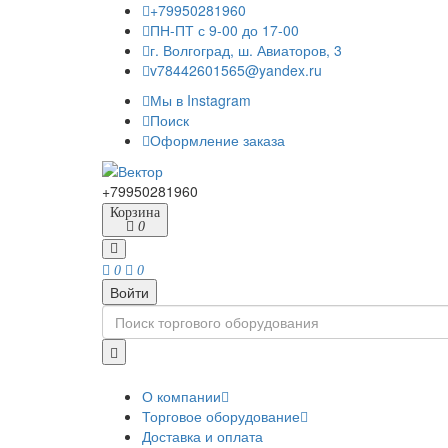
+79950281960
ПН-ПТ с 9-00 до 17-00
г. Волгоград, ш. Авиаторов, 3
v78442601565@yandex.ru
Мы в Instagram
Поиск
Оформление заказа
+79950281960
Корзина
0
0
0
Войти
О компании
Торговое оборудование
Доставка и оплата