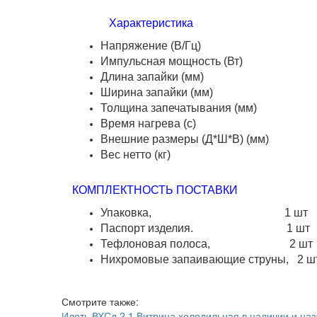
Характеристика 
Напряжение (В/Гц) A
Импульсная мощност
Длина запайки 
Ширина запайки
Толщина запечатывания
Время нагрева 
Внешние размеры (Д*Ш*В) 
Вес нетто (
КОМПЛЕКТНОСТЬ ПОСТАВКИ
Упаковка, 1 шт
Паспорт изделия. 1 шт
Тефлоновая полоса, 2 шт
Нихромовые запаивающие струны, 2 ш
Смотрите также:
Илеть ВХСд 2,1 Витрина холодильная в наличии и наз