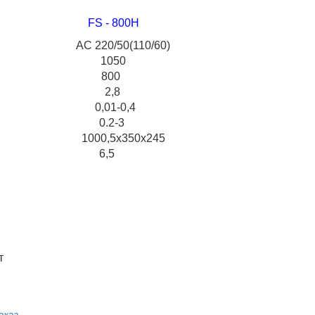
FS - 800Н
C 220/50(110/60)
ь (Вт) 1050
(мм) 800
 (мм) 2,8
 (мм) 0,01-0,4
(с) 0.2-3
(мм) 1000,5х350х245
кг) 6,5
т
аказ