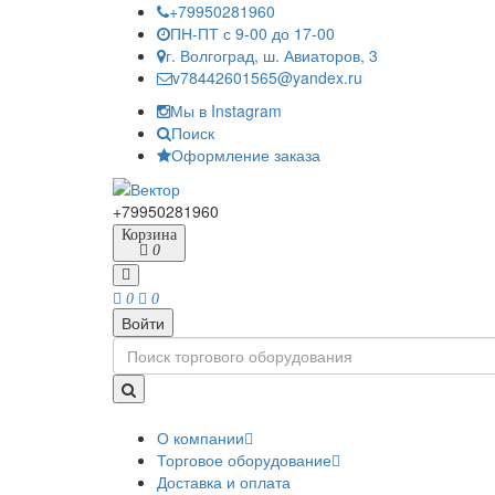
+79950281960
ПН-ПТ с 9-00 до 17-00
г. Волгоград, ш. Авиаторов, 3
v78442601565@yandex.ru
Мы в Instagram
Поиск
Оформление заказа
+79950281960
Корзина
0
0
0
Войти
О компании
Торговое оборудование
Доставка и оплата