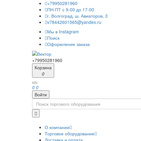
+79950281960
ПН-ПТ с 9-00 до 17-00
г. Волгоград, ш. Авиаторов, 3
v78442601565@yandex.ru
Мы в Instagram
Поиск
Оформление заказа
+79950281960
Корзина
0
0
0
Войти
О компании
Торговое оборудование
Доставка и оплата