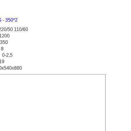
50*2
50 110/60
200
50
8
 0-2,5
9
х540х880