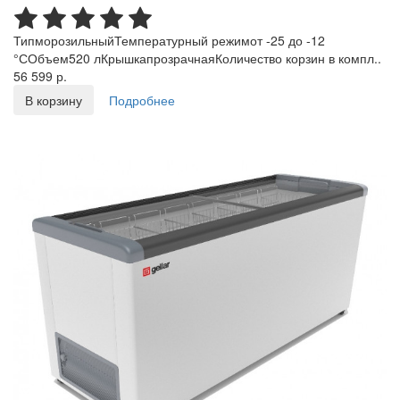
ТипморозильныйТемпературный режимот -25 до -12
°СОбъем520 лКрышкапрозрачнаяКоличество корзин в компл..
56 599 р.
В корзину
Подробнее