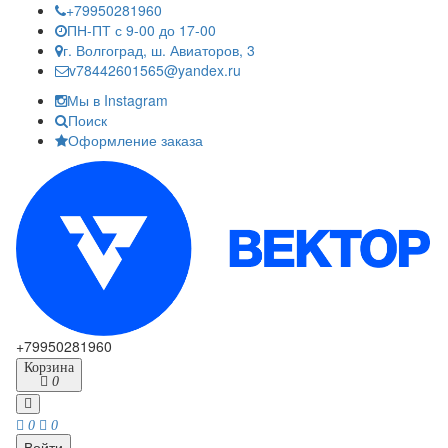
+79950281960
ПН-ПТ с 9-00 до 17-00
г. Волгоград, ш. Авиаторов, 3
v78442601565@yandex.ru
Мы в Instagram
Поиск
Оформление заказа
+79950281960
Корзина
0
0
0
Войти