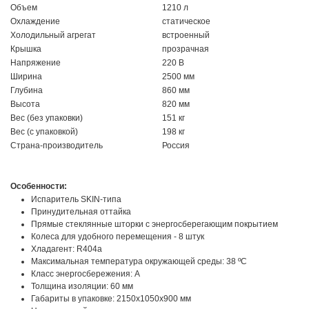
Объем
1210 л
Охлаждение
статическое
Холодильный агрегат
встроенный
Крышка
прозрачная
Напряжение
220 В
Ширина
2500 мм
Глубина
860 мм
Высота
820 мм
Вес (без упаковки)
151 кг
Вес (с упаковкой)
198 кг
Страна-производитель
Россия
Особенности:
Испаритель SKIN-типа
Принудительная оттайка
Прямые стеклянные шторки с энергосберегающим покрытием
Колеса для удобного перемещения - 8 штук
Хладагент: R404a
Максимальная температура окружающей среды: 38 ºC
Класс энергосбережения: А
Толщина изоляции: 60 мм
Габариты в упаковке: 2150х1050х900 мм