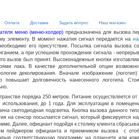
Оплата
Доставка
Задать вопрос
Наш магазин
ателя меню (меню-холдер)
предназначена для вызова пе
му элементу. В момент нажатия сигнал передается на
на
необходимо его присутствие. Посылка сигнала вызова 
миганием, а при успешном прохождении сигнала - непрерыв
то вызов был принят. Высоконадежные кнопки изготавлива
оями лака. В качестве дополнительной опции возможно
ологии деколирования. Вначале изображение (логотип) 
о повышает долговечность нанесенного логотипа. Сто
ьно.
транстве порядка 250 метров. Питание осуществляется от
т использования, до 1 года. Для эксплуатации в помеще
трена светодиодная подсветка. Кнопка вызова данного ти
ия на сенсор посылается сигнал, который фиксируется 
мме. Далее, официант подойдя к столику клиента сбрасыва
ым пейджером официанта и приемником вызова с отоб
ткрыв соответствующую программу на планшете или ком