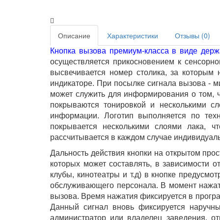
Описание
Характеристики
Отзывы (0)
Кнопка вызова премиум-класса в виде держ
осуществляется прикосновением к сенсорно
высвечивается номер столика, за которым 
индикаторе. При посылке сигнала вызова - 
может служить для информирования о том, ч
покрываются тонировкой и несколькими сл
информации. Логотип выполняется по техн
покрывается несколькими слоями лака, чт
рассчитывается в каждом случае индивидуал
Дальность действия кнопки на открытом прос
которых может составлять, в зависимости о
клубы, кинотеатры и т.д) в кнопке предусмо
обслуживающего персонала. В момент нажат
вызова. Время нажатия фиксируется в програ
Данный сигнал вновь фиксируется наручн
администратор или владелец заведения, о