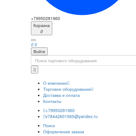
+79950281960
Корзина
0
0
0
Войти
О компании
Торговое оборудование
Доставка и оплата
Контакты
+79950281960
v78442601565@yandex.ru
Поиск
Оформление заказа