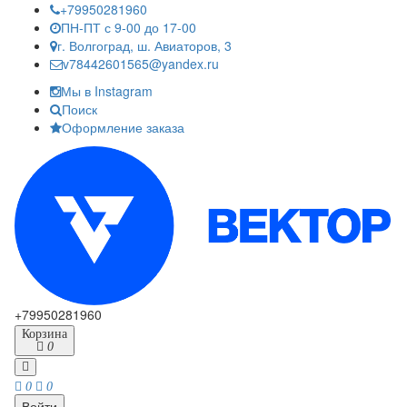
+79950281960
ПН-ПТ с 9-00 до 17-00
г. Волгоград, ш. Авиаторов, 3
v78442601565@yandex.ru
Мы в Instagram
Поиск
Оформление заказа
+79950281960
Корзина
0
0
0
Войти