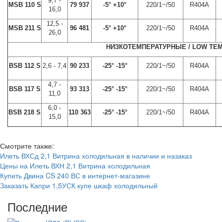
9,7 -
MSB 110 S
79 937
-5° +10°
220/1~/50
R404A
16,0
12,5 -
MSB 211 S
96 481
-5° +10°
220/1~/50
R404A
26,0
НИЗКОТЕМПЕРАТУРНЫЕ / LOW TE
BSB 112 S
2,6 - 7,4
90 233
-25° -15°
220/1~/50
R404A
4,7 -
BSB 117 S
93 313
-25° -15°
220/1~/50
R404A
11,0
6,0 -
BSB 218 S
110 363
-25° -15°
220/1~/50
R404A
15,0
Смотрите также:
Илеть ВХСд 2,1 Витрина холодильная в наличии и назаказ
Цены на Илеть ВХН 2,1 Витрина холодильная
Купить Двина CS 240 ВС в интернет-магазине
Заказать Капри 1,5УСК купе шкаф холодильный
Последние