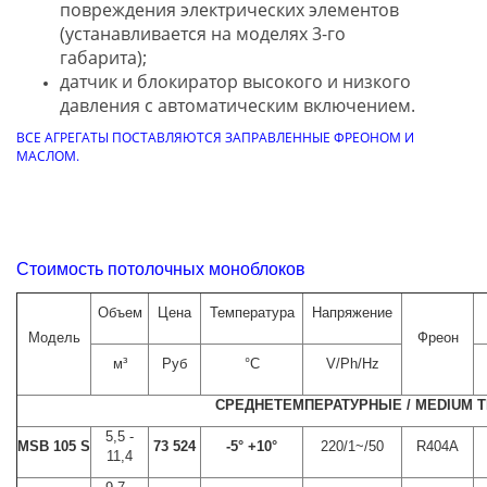
повреждения электрических элементов
(устанавливается на моделях 3-го
габарита);
датчик и блокиратор высокого и низкого
давления с автоматическим включением.
ВСЕ АГРЕГАТЫ ПОСТАВЛЯЮТСЯ ЗАПРАВЛЕННЫЕ ФРЕОНОМ И
МАСЛОМ.
Стоимость потолочных моноблоков
Объем
Цена
Температура
Напряжение
Модель
Фреон
м³
Руб
°C
V/Ph/Hz
СРЕДНЕТЕМПЕРАТУРНЫЕ / MEDIUM 
5,5 -
MSB 105 S
73 524
-5° +10°
220/1~/50
R404A
11,4