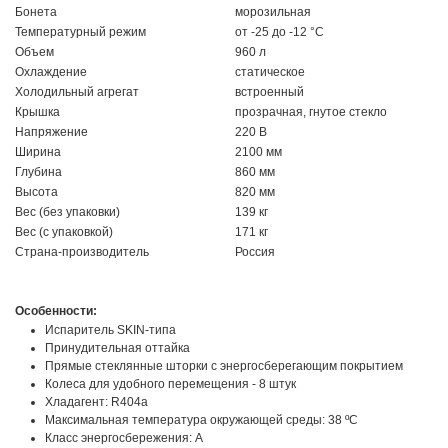
Бонета
морозильная
Температурный режим
от -25 до -12 °C
Объем
960 л
Охлаждение
статическое
Холодильный агрегат
встроенный
Крышка
прозрачная, гнутое стекло
Напряжение
220 В
Ширина
2100 мм
Глубина
860 мм
Высота
820 мм
Вес (без упаковки)
139 кг
Вес (с упаковкой)
171 кг
Страна-производитель
Россия
Особенности:
Испаритель SKIN-типа
Принудительная оттайка
Прямые стеклянные шторки с энергосберегающим покрытием
Колеса для удобного перемещения - 8 штук
Хладагент: R404a
Максимальная температура окружающей среды: 38 ºC
Класс энергосбережения: А