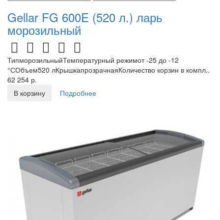
Gellar FG 600E (520 л.) ларь
морозильный
ТипморозильныйТемпературный режимот -25 до -12
°СОбъем520 лКрышкапрозрачнаяКоличество корзин в компл..
62 254 р.
В корзину
Подробнее